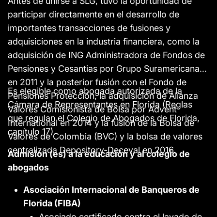
Antes de unirse a SLG, tuvo la oportunidad de
participar directamente en el desarrollo de
importantes transacciones de fusiones y
adquisiciones en la industria financiera, como la
adquisición de ING Administradora de Fondos de
Pensiones y Cesantias por Grupo Suramericana
en 2011 y la posterior fusión con el Fondo de
Es elegible como abogada autorizada de la
Pensiones Protección, la adquisición de Alianza
Cámara de Representantes en Florida (Reglas
Valores Comisionista de Bolsa por Advent
que regulan el Colegio de Abogados de Florida,
International en 2014 y la fusión de la Bolsa de
capítulo 17).
Valores de Colombia (BVC) y la bolsa de valores
centralizada Depository-Deceval en 2016.
Admisión (es) a la educación y al colegio de
abogados
Asociación Internacional de Banqueros de
Florida (FIBA)
Asociado certificado contra el lavado de